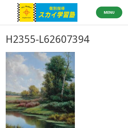
Skip
to
MENU
content
H2355-L62607394